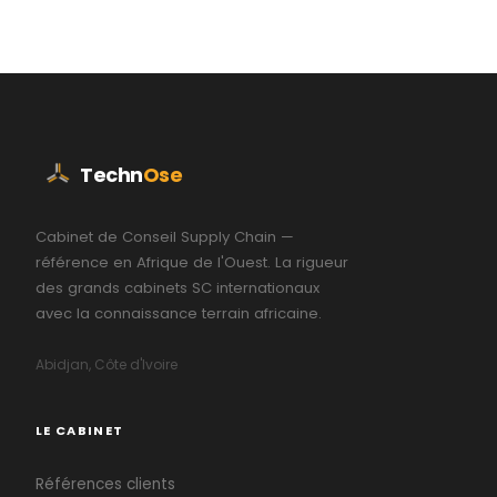
Techn
Ose
Cabinet de Conseil Supply Chain —
référence en Afrique de l'Ouest. La rigueur
des grands cabinets SC internationaux
avec la connaissance terrain africaine.
Abidjan, Côte d'Ivoire
LE CABINET
Références clients