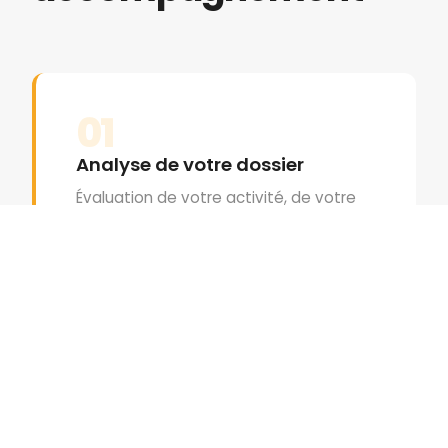
01
Analyse de votre dossier
Évaluation de votre activité, de votre
structure juridique et des facilités
auxquelles vous êtes éligible selon le
Code des Investissements.
02
Constitution du dossier CEPICI