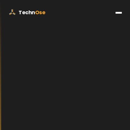
Techn
Ose